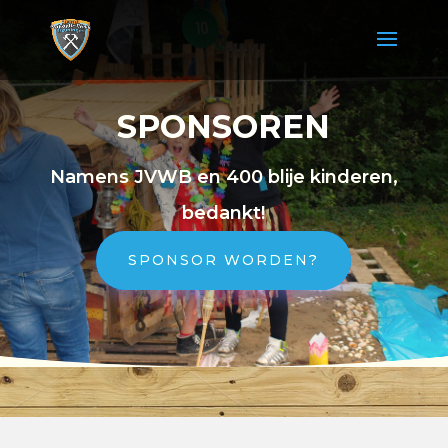
SPONSOREN
Namens JVWB en 400 blije kinderen,
bedankt!
SPONSOR WORDEN?