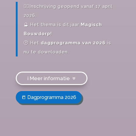
✍🏽
Inschrijving geopend vanaf 17 april
2026.
🔮
Het thema is dit jaar
Magisch
Bouwdorp!
🕑 Het
dagprogramma van 2026
is
nu te downloaden.
ℹ️ Meer informatie
📒 Dagprogramma 2026